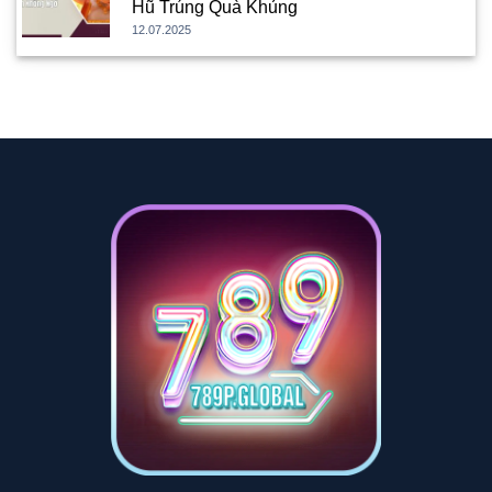
được thực hiện nhờ hệ thống xử lý tự động cùng quy
Hũ Trúng Quà Khủng
trình kiểm duyệt nội bộ chặt chẽ.
12.07.2025
Để thấy rõ ưu điểm của 789P, dưới đây là bảng so
sánh với hai đối thủ nổi bật là JBO và Fun88:
Tiêu chí
789P
JBO
Fun88
Tốc độ xử
30 phút – vài
1– 30 phút
1 – 3 giờ
lý
giờ
Phương
Ngân hàng
Ngân hàng
Ngân hàng
thức thanh
nội địa, ví
nội địa
nội địa
toán
điện tử
Mã hóa
SSL, máy
Bảo mật
Mã hóa cơ
Mã hóa cơ
chủ bảo
giao dịch
bản
bản
mật cao
cấp
Hỗ trợ
24/7, xử lý
Chưa toàn
Không liên
khách
ngay lập
diện, có thời
tục
hàng
tức
gian chờ