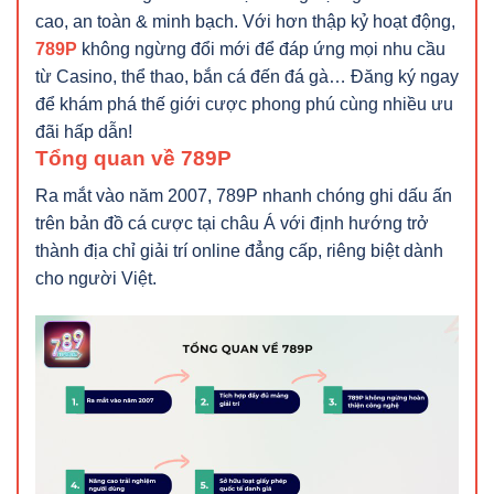
cao, an toàn & minh bạch. Với hơn thập kỷ hoạt động,
789P
không ngừng đổi mới để đáp ứng mọi nhu cầu
từ Casino, thể thao, bắn cá đến đá gà… Đăng ký ngay
để khám phá thế giới cược phong phú cùng nhiều ưu
đãi hấp dẫn!
Tổng quan về 789P
Ra mắt vào năm 2007, 789P nhanh chóng ghi dấu ấn
trên bản đồ cá cược tại châu Á với định hướng trở
thành địa chỉ giải trí online đẳng cấp, riêng biệt dành
cho người Việt.