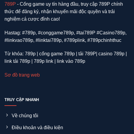
789P
- Cổng game uy tín hàng đầu, truy cập 789P chính
thức để đăng ký, nhận khuyến mãi độc quyền và trải
So với JBO và Fun88, 789P không chỉ vượt trội về tốc
nghiệm cá cược đỉnh cao!
độ xử lý giao dịch mà còn dẫn đầu trong dịch vụ
khách hàng 24/7. Điều này giúp 789P trở thành sự
Hastag: #789p, #conggame789p, #tai789P #Casino789p,
chọn lựa tối ưu cho người chơi muốn trải nghiệm cá
#linkvao789p, #linktai789p, #789plink, #789pchinhthuc
cược liền mạch & tiện lợi.
Từ khóa: 789p | cổng game 789p | tải 789P| casino 789p |
Hệ thống bảo mật hiện đại
link tải 789p | 789p link | link vào 789p
Chính sách bảo mật tại 789P
luôn được đặt lên đầu.
Nền tảng áp dụng công nghệ SSL và TLS 1.3 kết hợp
Sơ đồ trang web
giao thức HTTPS toàn trang, bảo đảm mọi luồng dữ
liệu truyền tải được mã hóa tối ưu. Hệ thống tường
lửa WAF & cơ chế chống tấn công DDoS giúp ngăn
TRUY CẬP NHANH
chặn mọi truy cập trái phép, bảo vệ server trước nguy
cơ đe dọa từ bên ngoài.
Về chúng tôi
Điều khoản và điều kiện