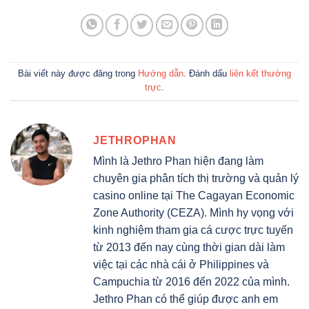
Bài viết này được đăng trong
Hướng dẫn
. Đánh dấu
liên kết thường
trực
.
JETHROPHAN
Mình là Jethro Phan hiện đang làm
chuyên gia phân tích thị trường và quản lý
casino online tại The Cagayan Economic
Zone Authority (CEZA). Mình hy vọng với
kinh nghiệm tham gia cá cược trực tuyến
từ 2013 đến nay cùng thời gian dài làm
việc tại các nhà cái ở Philippines và
Campuchia từ 2016 đến 2022 của mình.
Jethro Phan có thể giúp được anh em