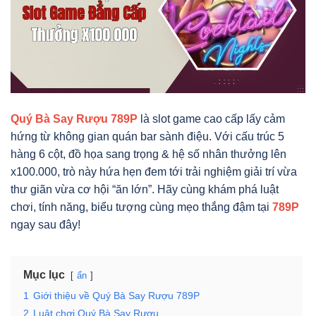
Quý Bà Say Rượu 789P
là slot game cao cấp lấy cảm
hứng từ không gian quán bar sành điệu. Với cấu trúc 5
hàng 6 cột, đồ họa sang trọng & hệ số nhân thưởng lên
x100.000, trò này hứa hẹn đem tới trải nghiệm giải trí vừa
thư giãn vừa cơ hội “ăn lớn”. Hãy cùng khám phá luật
chơi, tính năng, biểu tượng cùng mẹo thắng đậm tại
789P
ngay sau đây!
Mục lục
ẩn
1
Giới thiệu về Quý Bà Say Rượu 789P
2
Luật chơi Quý Bà Say Rượu