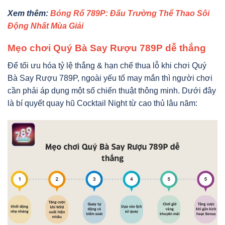
Xem thêm:
Bóng Rổ 789P: Đấu Trường Thể Thao Sôi
Động Nhất Mùa Giải
Mẹo chơi Quý Bà Say Rượu 789P dễ thắng
Để tối ưu hóa tỷ lệ thắng & hạn chế thua lỗ khi chơi Quý
Bà Say Rượu 789P, ngoài yếu tố may mắn thì người chơi
cần phải áp dụng một số chiến thuật thông minh. Dưới đây
là bí quyết quay hũ Cocktail Night từ cao thủ lâu năm: