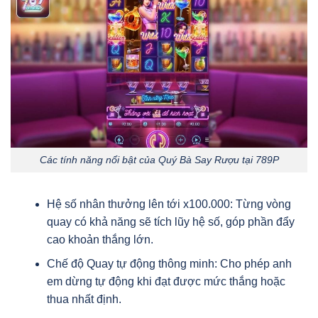
Các tính năng nổi bật của Quý Bà Say Rượu tại 789P
Hệ số nhân thưởng lên tới x100.000: Từng vòng
quay có khả năng sẽ tích lũy hệ số, góp phần đẩy
cao khoản thắng lớn.
Chế độ Quay tự động thông minh: Cho phép anh
em dừng tự động khi đạt được mức thắng hoặc
thua nhất định.