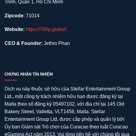
Trinh, Quận 1, Hồ Chí Minh
Zipcode
: 71014
Website:
https://789p.global/
CEO & Founder:
Jethro Phan
CHỨNG NHẬN TÍN NHIỆM
Dịch vụ này thuộc sở hữu của Stellar Entertainment Group
Ltd., một công ty trách nhiệm hữu hạn được đăng ký tại
Malta theo số đăng ký 05497102, với địa chỉ tại 145 Old
Bakery Street, Valletta, VLT1456, Malta. Stellar
Entertainment Group Ltd. được cấp phép và quản lý bởi
Ủy ban Giám sát Trò chơi của Curacao theo luật Curacao
eGaming Act năm 2013. Vui lòng liên hệ với chúng tôi qua