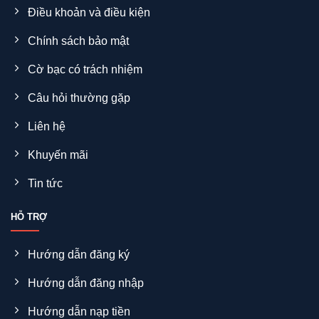
Điều khoản và điều kiện
Chính sách bảo mật
Cờ bạc có trách nhiệm
Câu hỏi thường gặp
Liên hệ
Khuyến mãi
Tin tức
HỖ TRỢ
Hướng dẫn đăng ký
Hướng dẫn đăng nhập
Hướng dẫn nạp tiền